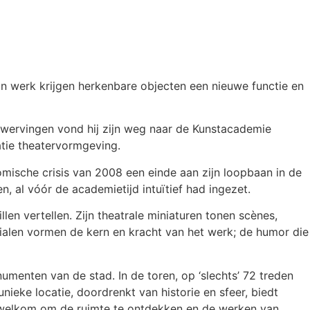
jn werk krijgen herkenbare objecten een nieuwe functie en
wervingen vond hij zijn weg naar de Kunstacademie
satie theatervormgeving.
ische crisis van 2008 een einde aan zijn loopbaan in de
n, al vóór de academietijd intuïtief had ingezet.
llen vertellen. Zijn theatrale miniaturen tonen scènes,
erialen vormen de kern en kracht van het werk; de humor die
enten van de stad. In de toren, op ‘slechts’ 72 treden
nieke locatie, doordrenkt van historie en sfeer, biedt
te welkom om de ruimte te ontdekken en de werken van