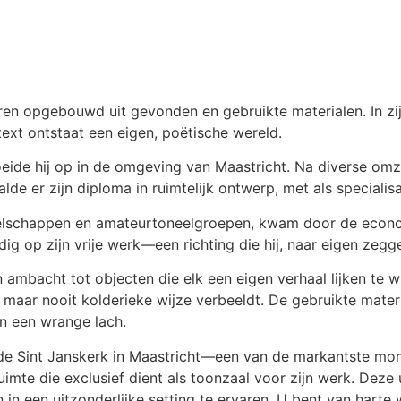
ren opgebouwd uit gevonden en gebruikte materialen. In zi
ext ontstaat een eigen, poëtische wereld.
de hij op in de omgeving van Maastricht. Na diverse omz
lde er zijn diploma in ruimtelijk ontwerp, met als speciali
zelschappen en amateurtoneelgroepen, kwam door de econom
ig op zijn vrije werk—een richting die hij, naar eigen zegge
 ambacht tot objecten die elk een eigen verhaal lijken te wi
se, maar nooit kolderieke wijze verbeeldt. De gebruikte mat
en een wrange lach.
e Sint Janskerk in Maastricht—een van de markantste monum
mte die exclusief dient als toonzaal voor zijn werk. Deze u
n in een uitzonderlijke setting te ervaren. U bent van har