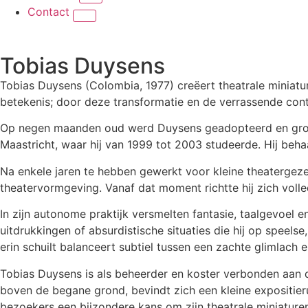
Contact
Tobias Duysens
Tobias Duysens (Colombia, 1977) creëert theatrale miniatu
betekenis; door deze transformatie en de verrassende cont
Op negen maanden oud werd Duysens geadopteerd en groei
Maastricht, waar hij van 1999 tot 2003 studeerde. Hij behaa
Na enkele jaren te hebben gewerkt voor kleine theaterge
theatervormgeving. Vanaf dat moment richtte hij zich volled
In zijn autonome praktijk versmelten fantasie, taalgevoel en
uitdrukkingen of absurdistische situaties die hij op speel
erin schuilt balanceert subtiel tussen een zachte glimlach 
Tobias Duysens is als beheerder en koster verbonden aan d
boven de begane grond, bevindt zich een kleine expositierui
bezoekers een bijzondere kans om zijn theatrale miniature