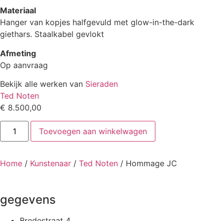
Materiaal
Hanger van kopjes halfgevuld met glow-in-the-dark
giethars. Staalkabel gevlokt
Afmeting
Op aanvraag
Bekijk alle werken van
Sieraden
Ted Noten
€
8.500,00
Hommage
Toevoegen aan winkelwagen
JC
aantal
Home
/
Kunstenaar
/
Ted Noten
/ Hommage JC
gegevens
Bredestraat 4