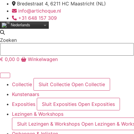
Ga
Bredestraat 4, 6211 HC Maastricht (NL)
naar
info@artichoque.nl
de
+31 648 157 309
inhoud
Nederlands
Zoeken
€
0,00
0
Winkelwagen
Collectie
Sluit Collectie
Open Collectie
Kunstenaars
Exposities
Sluit Exposities
Open Exposities
Lezingen & Workshops
Sluit Lezingen & Workshops
Open Lezingen & Work
Ophangen & Inlijsten