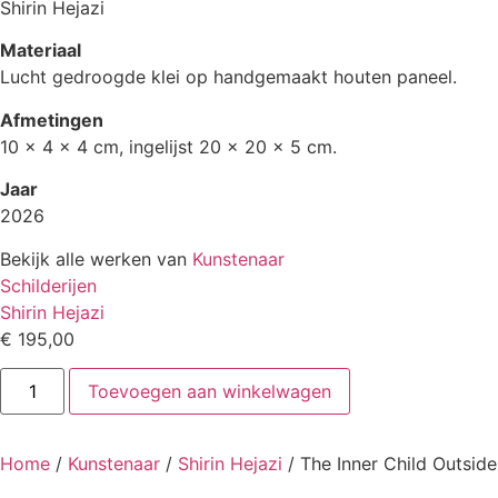
Shirin Hejazi
Materiaal
Lucht gedroogde klei op handgemaakt houten paneel.
Afmetingen
10 x 4 x 4 cm, ingelijst 20 x 20 x 5 cm.
Jaar
2026
Bekijk alle werken van
Kunstenaar
Schilderijen
Shirin Hejazi
€
195,00
The
Toevoegen aan winkelwagen
Inner
Child
Outside
aantal
Home
/
Kunstenaar
/
Shirin Hejazi
/ The Inner Child Outside