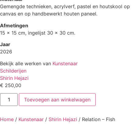
Gemengde technieken, acrylverf, pastel en houtskool op
canvas en op handbewerkt houten paneel.
Afmetingen
15 x 15 cm, ingelijst 30 x 30 cm.
Jaar
2026
Bekijk alle werken van
Kunstenaar
Schilderijen
Shirin Hejazi
€
250,00
Relation
Toevoegen aan winkelwagen
-
Fish
aantal
Home
/
Kunstenaar
/
Shirin Hejazi
/ Relation – Fish