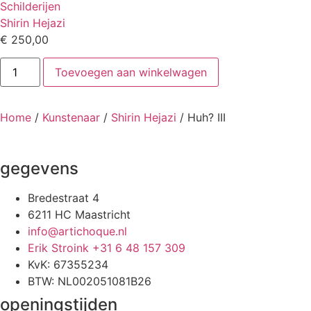
Schilderijen
Shirin Hejazi
€
250,00
Huh?
Toevoegen aan winkelwagen
III
aantal
Home
/
Kunstenaar
/
Shirin Hejazi
/ Huh? III
gegevens
Bredestraat 4
6211 HC Maastricht
info@artichoque.nl
Erik Stroink +31 6 48 157 309
KvK: 67355234
BTW: NL002051081B26
openingstijden