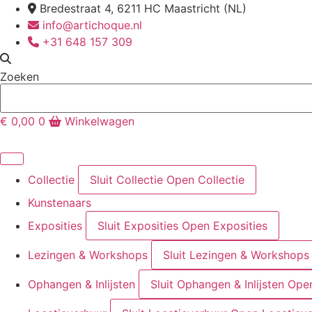
Ga
Bredestraat 4, 6211 HC Maastricht (NL)
naar
info@artichoque.nl
de
+31 648 157 309
inhoud
Zoeken
€
0,00
0
Winkelwagen
Collectie
Sluit Collectie
Open Collectie
Kunstenaars
Exposities
Sluit Exposities
Open Exposities
Lezingen & Workshops
Sluit Lezingen & Workshops
Ophangen & Inlijsten
Sluit Ophangen & Inlijsten
Open