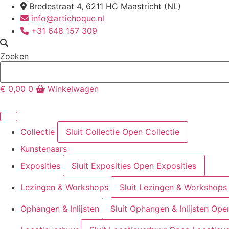
Ga
Bredestraat 4, 6211 HC Maastricht (NL)
naar
info@artichoque.nl
de
+31 648 157 309
inhoud
Zoeken
€
0,00
0
Winkelwagen
Collectie
Sluit Collectie
Open Collectie
Kunstenaars
Exposities
Sluit Exposities
Open Exposities
Lezingen & Workshops
Sluit Lezingen & Workshops
Ophangen & Inlijsten
Sluit Ophangen & Inlijsten
Open