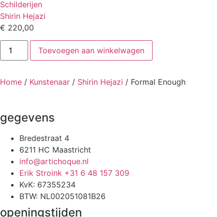
Schilderijen
Shirin Hejazi
€
220,00
Formal
Toevoegen aan winkelwagen
Enough
aantal
Home
/
Kunstenaar
/
Shirin Hejazi
/ Formal Enough
gegevens
Bredestraat 4
6211 HC Maastricht
info@artichoque.nl
Erik Stroink +31 6 48 157 309
KvK: 67355234
BTW: NL002051081B26
openingstijden