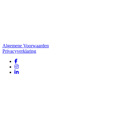
Website door
Tac’tik Maastricht
Algemene Voorwaarden
Privacyverklaring