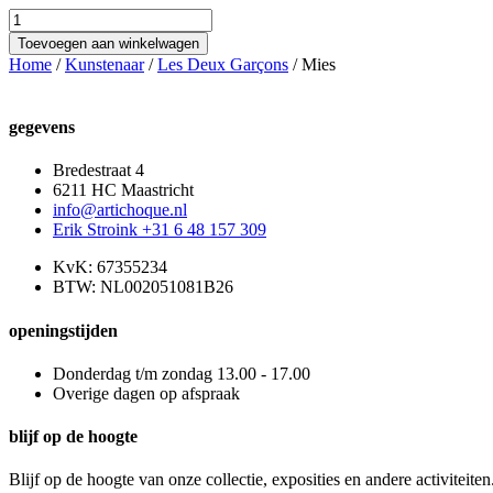
Mies
aantal
Toevoegen aan winkelwagen
Home
/
Kunstenaar
/
Les Deux Garçons
/ Mies
gegevens
Bredestraat 4
6211 HC Maastricht
info@artichoque.nl
Erik Stroink +31 6 48 157 309
KvK: 67355234
BTW: NL002051081B26
openingstijden
Donderdag t/m zondag 13.00 - 17.00
Overige dagen op afspraak
blijf op de hoogte
Blijf op de hoogte van onze collectie, exposities en andere activiteiten