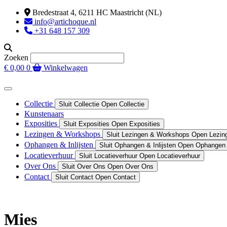
Ga
Bredestraat 4, 6211 HC Maastricht (NL)
naar
info@artichoque.nl
de
+31 648 157 309
inhoud
Zoeken
€
0,00
0
Winkelwagen
Collectie
Sluit Collectie
Open Collectie
Kunstenaars
Exposities
Sluit Exposities
Open Exposities
Lezingen & Workshops
Sluit Lezingen & Workshops
Open Lezin
Ophangen & Inlijsten
Sluit Ophangen & Inlijsten
Open Ophangen &
Locatieverhuur
Sluit Locatieverhuur
Open Locatieverhuur
Over Ons
Sluit Over Ons
Open Over Ons
Contact
Sluit Contact
Open Contact
Mies