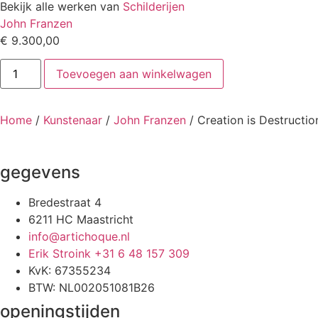
Bekijk alle werken van
Schilderijen
John Franzen
€
9.300,00
Creation
Toevoegen aan winkelwagen
is
Destruction
3
aantal
Home
/
Kunstenaar
/
John Franzen
/ Creation is Destructio
gegevens
Bredestraat 4
6211 HC Maastricht
info@artichoque.nl
Erik Stroink +31 6 48 157 309
KvK: 67355234
BTW: NL002051081B26
openingstijden