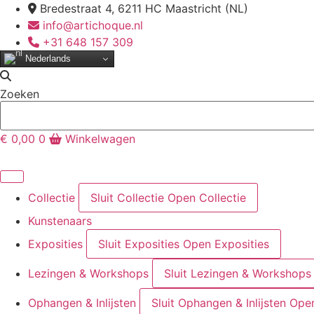
Ga
Bredestraat 4, 6211 HC Maastricht (NL)
naar
info@artichoque.nl
de
+31 648 157 309
inhoud
Nederlands
Zoeken
€
0,00
0
Winkelwagen
Collectie
Sluit Collectie
Open Collectie
Kunstenaars
Exposities
Sluit Exposities
Open Exposities
Lezingen & Workshops
Sluit Lezingen & Workshops
Ophangen & Inlijsten
Sluit Ophangen & Inlijsten
Open