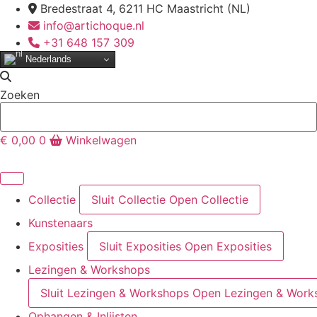
Ga
Bredestraat 4, 6211 HC Maastricht (NL)
naar
info@artichoque.nl
de
+31 648 157 309
inhoud
Nederlands
Zoeken
€
0,00
0
Winkelwagen
Collectie
Sluit Collectie
Open Collectie
Kunstenaars
Exposities
Sluit Exposities
Open Exposities
Lezingen & Workshops
Sluit Lezingen & Workshops
Open Lezingen & Work
Ophangen & Inlijsten