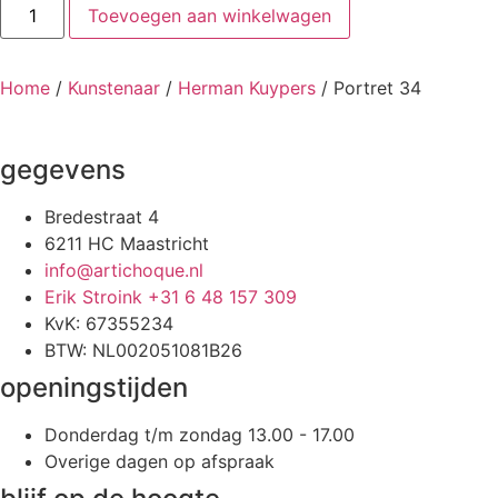
Portret
Toevoegen aan winkelwagen
34
aantal
Home
/
Kunstenaar
/
Herman Kuypers
/ Portret 34
gegevens
Bredestraat 4
6211 HC Maastricht
info@artichoque.nl
Erik Stroink +31 6 48 157 309
KvK: 67355234
BTW: NL002051081B26
openingstijden
Donderdag t/m zondag 13.00 - 17.00
Overige dagen op afspraak