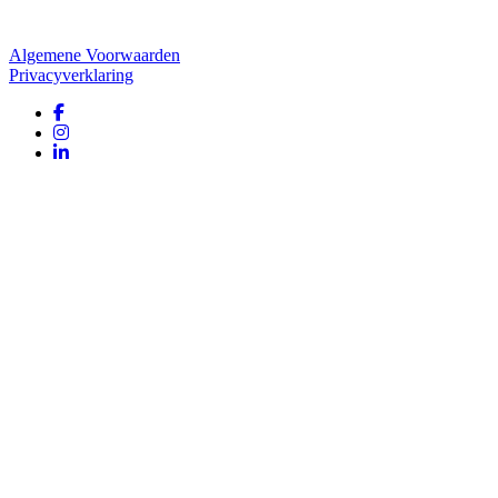
Website door
Tac’tik Maastricht
Algemene Voorwaarden
Privacyverklaring