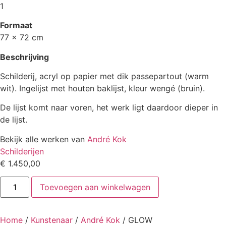
1
Formaat
77 x 72 cm
Beschrijving
Schilderij, acryl op papier met dik passepartout (warm
wit). Ingelijst met houten baklijst, kleur wengé (bruin).
De lijst komt naar voren, het werk ligt daardoor dieper in
de lijst.
Bekijk alle werken van
André Kok
Schilderijen
€
1.450,00
GLOW
Toevoegen aan winkelwagen
aantal
Home
/
Kunstenaar
/
André Kok
/ GLOW