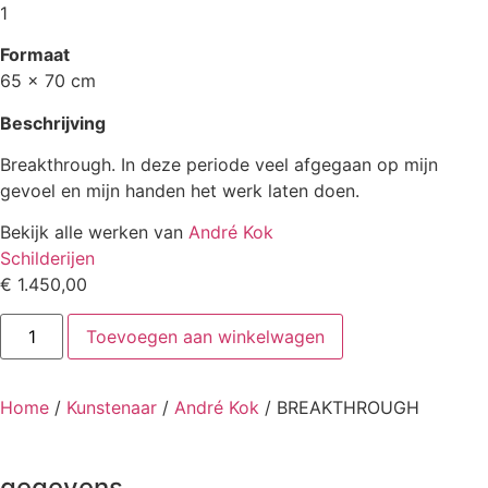
1
Formaat
65 x 70 cm
Beschrijving
Breakthrough. In deze periode veel afgegaan op mijn
gevoel en mijn handen het werk laten doen.
Bekijk alle werken van
André Kok
Schilderijen
€
1.450,00
BREAKTHROUGH
Toevoegen aan winkelwagen
aantal
Home
/
Kunstenaar
/
André Kok
/ BREAKTHROUGH
gegevens