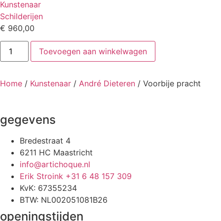
Kunstenaar
Schilderijen
€
960,00
Voorbije
Toevoegen aan winkelwagen
pracht
aantal
Home
/
Kunstenaar
/
André Dieteren
/ Voorbije pracht
gegevens
Bredestraat 4
6211 HC Maastricht
info@artichoque.nl
Erik Stroink +31 6 48 157 309
KvK: 67355234
BTW: NL002051081B26
openingstijden