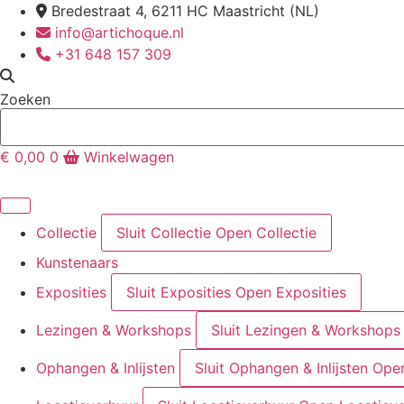
Ga
Bredestraat 4, 6211 HC Maastricht (NL)
naar
info@artichoque.nl
de
+31 648 157 309
inhoud
Zoeken
€
0,00
0
Winkelwagen
Collectie
Sluit Collectie
Open Collectie
Kunstenaars
Exposities
Sluit Exposities
Open Exposities
Lezingen & Workshops
Sluit Lezingen & Workshops
Ophangen & Inlijsten
Sluit Ophangen & Inlijsten
Open