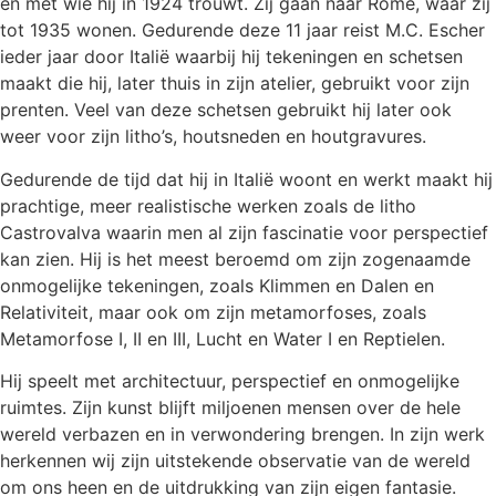
en met wie hij in 1924 trouwt. Zij gaan naar Rome, waar zij
tot 1935 wonen. Gedurende deze 11 jaar reist M.C. Escher
ieder jaar door Italië waarbij hij tekeningen en schetsen
maakt die hij, later thuis in zijn atelier, gebruikt voor zijn
prenten. Veel van deze schetsen gebruikt hij later ook
weer voor zijn litho’s, houtsneden en houtgravures.
Gedurende de tijd dat hij in Italië woont en werkt maakt hij
prachtige, meer realistische werken zoals de litho
Castrovalva waarin men al zijn fascinatie voor perspectief
kan zien. Hij is het meest beroemd om zijn zogenaamde
onmogelijke tekeningen, zoals Klimmen en Dalen en
Relativiteit, maar ook om zijn metamorfoses, zoals
Metamorfose I, II en III, Lucht en Water I en Reptielen.
Hij speelt met architectuur, perspectief en onmogelijke
ruimtes. Zijn kunst blijft miljoenen mensen over de hele
wereld verbazen en in verwondering brengen. In zijn werk
herkennen wij zijn uitstekende observatie van de wereld
om ons heen en de uitdrukking van zijn eigen fantasie.