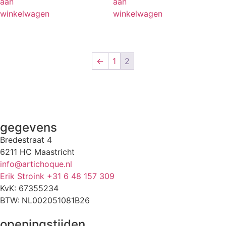
aan
aan
winkelwagen
winkelwagen
←
1
2
gegevens
Bredestraat 4
6211 HC Maastricht
info@artichoque.nl
Erik Stroink +31 6 48 157 309
KvK: 67355234
BTW: NL002051081B26
openingstijden