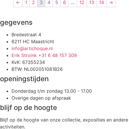
←
1
2
3
4
5
6
…
12
13
14
→
gegevens
Bredestraat 4
6211 HC Maastricht
info@artichoque.nl
Erik Stroink +31 6 48 157 309
KvK: 67355234
BTW: NL002051081B26
openingstijden
Donderdag t/m zondag 13.00 - 17.00
Overige dagen op afspraak
blijf op de hoogte
Blijf op de hoogte van onze collectie, exposities en andere
activiteiten.