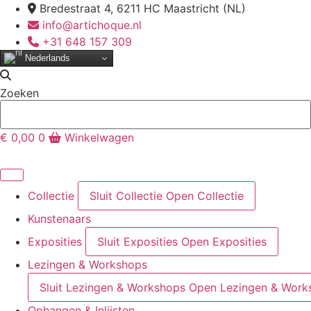
Ga
Bredestraat 4, 6211 HC Maastricht (NL)
naar
info@artichoque.nl
de
+31 648 157 309
inhoud
Nederlands
Zoeken
€
0,00
0
Winkelwagen
Collectie
Sluit Collectie
Open Collectie
Kunstenaars
Exposities
Sluit Exposities
Open Exposities
Lezingen & Workshops
Sluit Lezingen & Workshops
Open Lezingen & Work
Ophangen & Inlijsten