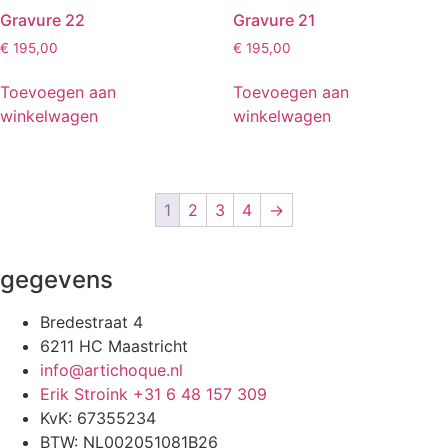
Gravure 22
Gravure 21
€
195,00
€
195,00
Toevoegen aan
Toevoegen aan
winkelwagen
winkelwagen
1
2
3
4
→
gegevens
Bredestraat 4
6211 HC Maastricht
info@artichoque.nl
Erik Stroink +31 6 48 157 309
KvK: 67355234
BTW: NL002051081B26